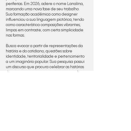
periferias. Em 2026, adere o nome Lanalina,
marcando uma nova fase de seu trabalho.
Sua formação acadêmica como designer
influenciou a sua linguagem pictórica, tendo
como característica composições vibrantes,
limpas em contraste, com certa simplicidade
nas formas.
Busca evocar a partir de representações da
história e do cotidiano, questões sobre
identidade, territorialidade e pertencimento
a um imaginário popular. Sua pesquisa possui
um discurso que procura celebrar as histórias
das ruas e seus personagens, percorrendo o
campo das crônicas populares, do carnaval e
do sagrado.
Press​
The Hidden Mag #27​
Capricho
Google Doodles