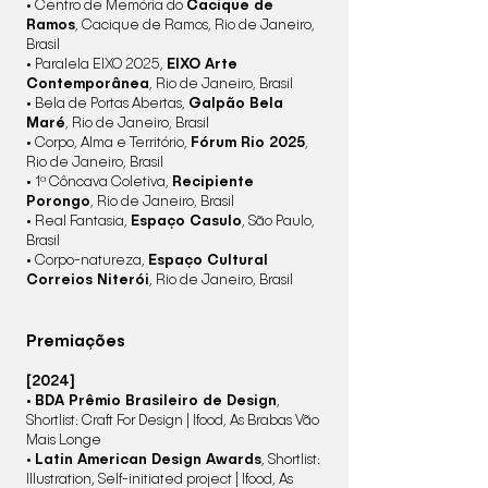
• Centro de Memória do
Cacique de
Ramos
, Cacique de Ramos, Rio de Janeiro,
Brasil
• Paralela EIXO 2025,
EIXO Arte
Contemporânea
, Rio de Janeiro, Brasil
• Bela de Portas Abertas,
Galpão Bela
Maré
, Rio de Janeiro, Brasil
• Corpo, Alma e Território,
Fórum Rio 2025
,
Rio de Janeiro, Brasil
• 1ª Côncava Coletiva,
Recipiente
Porongo
, Rio de Janeiro, Brasil
• Real Fantasia,
Espaço Casulo
, São Paulo,
Brasil
​• Corpo-natureza,
Espaço Cultural
Correios Niterói
, Rio de Janeiro, Brasil
Premiações
[2024​]
•
BDA Prêmio Brasileiro de Design
,
Shortlist: Craft For Design | Ifood, As Brabas Vão
Mais Longe
•
Latin American Design Awards
, Shortlist:
Illustration, Self-initiated project | Ifood, As