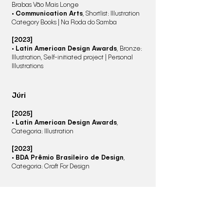
Brabas Vão Mais Longe​
•
Communication Arts
, Shortlist: Illustration
Category Books | Na Roda do Samba
[2023]​
•
Latin American Design Awards
, Bronze:
Illustration, Self-initiated project | Personal
Illustrations
Júri
[2025]
•
Latin American Design Awards
,
Categoria: Illustration
[2023]
•
BDA Prêmio Brasileiro de Design
,
Categoria: Craft For Design
Talk
[2024]