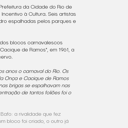
 Prefeitura da Cidade do Rio de
Incentivo à Cultura. Seis artistas
vidro espalhadas pelos parques e
e dos blocos carnavalescos
"Cacique de Ramos", em 1961, a
cervo.
os anos o carnaval do Rio. Os
 da Onça e Cacique de Ramos
enas brigas se espalhavam nas
entração de tantos foliões foi o
Bafo: a rivalidade que fez
m bloco foi criado, o outro já