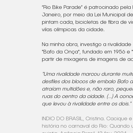
“Rio Bike Parade” é patrocinado pela
Janeiro, por meio da Lei Municipal de 
pintam cada, bicicletas de fibra de 
vilas olímpicas da cidade.
Na minha obra, investigo a rivalidad
"Bafo da Onça", fundado em 1956 e 
partir de mixagens de imagens de a
"Uma rivalidade marcou durante muit
desfiles dos blocos de embalo Bafo
atraíam multidões e, não raro, pequ
ruas do centro da cidade. (...) A conc
que levou à rivalidade entre os dois."
INDIO DO BRASIL, Cristina. Cacique e 
história no carnaval do Rio: Quando u