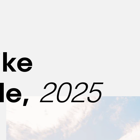
ike
2025
de,