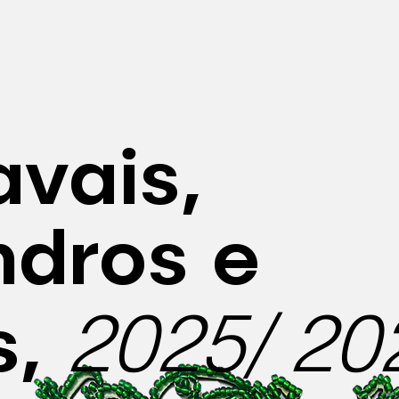
vais,
ndros e
2025/ 20
s,