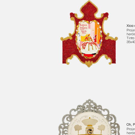
Xica 
Proje
herói
Tinta
35x
Oh, P
Proje
herói