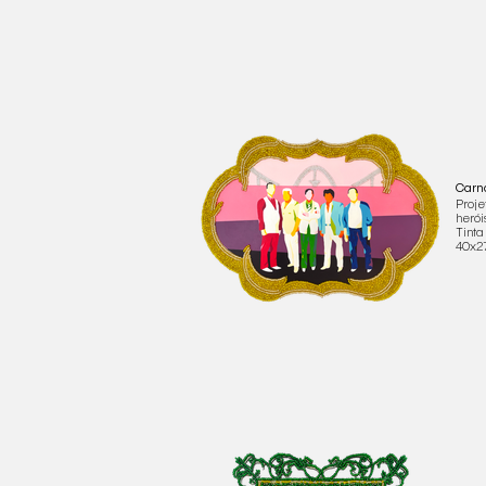
Carn
Proje
herói
Tinta
40x2