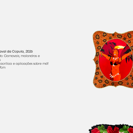
aval da Cúpula, 2026
to: Carnavais, malandros e
s
 acrílica e aplicações sobre mdf
7cm