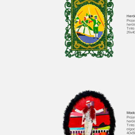
Heró
Proje
herói
Tinta
29x4
Mada
Proje
herói
Tinta
algo
40x5