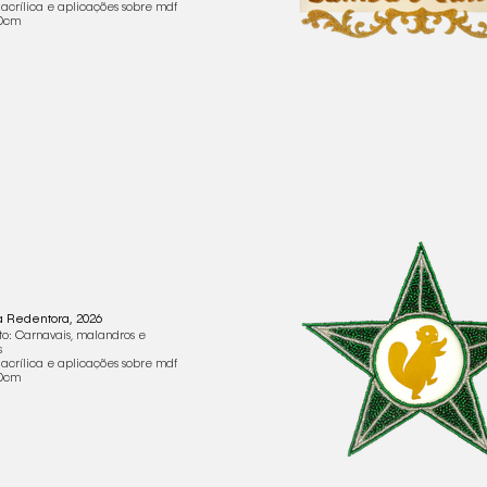
 acrílica e aplicações sobre mdf
50cm
a Redentora, 2026
to: Carnavais, malandros e
s
 acrílica e aplicações sobre mdf
50cm