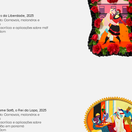
is da Liberdade, 2025
to: Carnavais, malandros e
s
 acrílica e aplicações sobre mdf
0cm
me Satã, o Rei da Lapa, 2025
to: Carnavais, malandros e
s
 acrílica e aplicações sobre
dão em panamá
0cm