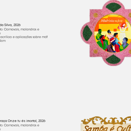
da Silva, 2026
to: Carnavais, malandros e
s
 acrílica e aplicações sobre mdf
40cm
raça Onze tu és imortal, 2026
to: Carnavais, malandros e
s