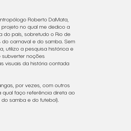
antropólogo Roberto DaMata,
m projeto no qual me dedico a
a do país, sobretudo o Rio de
s do carnaval e do samba. Sem
utilizo a pesquisa histórica e
e subverter noções
s visuais da história contada
çangas, por vezes, com outros
 qual faço referência direta ao
s do samba e do futebol).