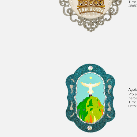
Tinta
45x
Águi
Proje
herói
Tinta
35x